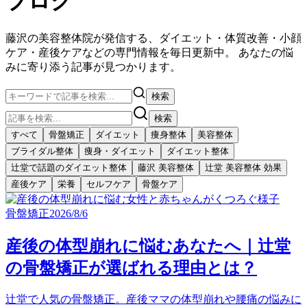
ブログ
藤沢の美容整体院が発信する、ダイエット・体質改善・小顔
ケア・産後ケアなどの専門情報を毎日更新中。 あなたの悩
みに寄り添う記事が見つかります。
検索
検索
すべて
骨盤矯正
ダイエット
痩身整体
美容整体
ブライダル整体
痩身・ダイエット
ダイエット整体
辻堂で話題のダイエット整体
藤沢 美容整体
辻堂 美容整体 効果
産後ケア
栄養
セルフケア
骨盤ケア
骨盤矯正
2026/8/6
産後の体型崩れに悩むあなたへ｜辻堂
の骨盤矯正が選ばれる理由とは？
辻堂で人気の骨盤矯正。産後ママの体型崩れや腰痛の悩みに