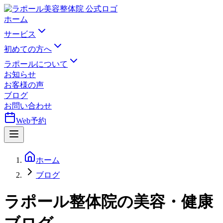
ホーム
サービス
初めての方へ
ラポールについて
お知らせ
お客様の声
ブログ
お問い合わせ
Web予約
ホーム
ブログ
ラポール整体院の美容・健康