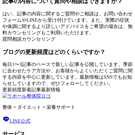
記事の内容について質問や相談はできますか？
はい、記事の内容に関するご質問やご相談は、お問い合わせ
フォームやLINEから受け付けています。また、実際の症状
や体調に関するより詳しいアドバイスをご希望の場合は、無
料カウンセリングもご利用いただけます。
質問
相談
カウンセリング
ブログの更新頻度はどのくらいですか？
毎日1〜3記事のペースで新しい記事を公開しています。季節
に合わせたケア方法や、お客様からよくいただくご質問に関
する内容を中心に更新しています。最新情報はSNSでもお知
らせしていますので、ぜひフォローしてください。
更新頻度
新着記事
最新情報
整体 × ダイエット × 栄養サポート
LINE公式
サービス