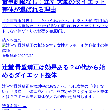
食事制限なし！辻堂 大船のダイエット
整体が選ばれる理由
「食事制限は苦手…」というあなたへ。辻堂・大船で評判の
ダイエット整体が、なぜ無理なく痩せられるのか？リバウン
ドしない体づくりの秘密を徹底解説！
続きを読む →
骨盤矯正
2025/6/25
辻堂 骨盤矯正は効果ある？40代から始
めるダイエット整体
辻堂で骨盤矯正を検討中のあなたへ。40代女性の「痩せな
い」「腰痛」「体型崩れ」に、根本から効くダイエット整体
とは？ラポール美容整体が人気の理由を解説します。
続きを読む →