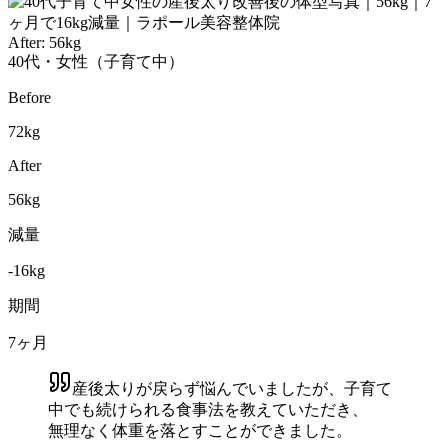
After:
56
kg
40代・女性（子育て中）
Before
72
kg
After
56
kg
減量
-
16
kg
期間
7ヶ月
産後太りが戻らず悩んでいましたが
、
子育て
中でも続けられる食事法を教えていただき
、
無理なく体重を落とすことができました。