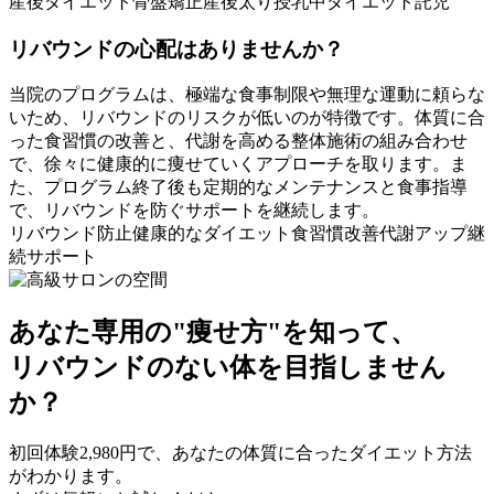
産後ダイエット
骨盤矯正
産後太り
授乳中ダイエット
託児
リバウンドの心配はありませんか？
当院のプログラムは、極端な食事制限や無理な運動に頼らな
いため、リバウンドのリスクが低いのが特徴です。体質に合
った食習慣の改善と、代謝を高める整体施術の組み合わせ
で、徐々に健康的に痩せていくアプローチを取ります。ま
た、プログラム終了後も定期的なメンテナンスと食事指導
で、リバウンドを防ぐサポートを継続します。
リバウンド防止
健康的なダイエット
食習慣改善
代謝アップ
継
続サポート
あなた専用の"痩せ方"を知って、
リバウンドのない体を目指しません
か？
初回体験2,980円で、あなたの体質に合ったダイエット方法
がわかります。