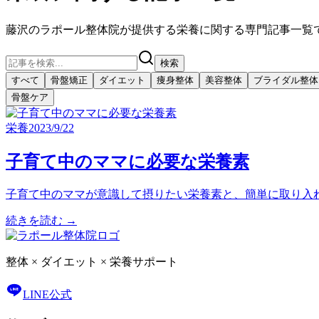
藤沢のラポール整体院が提供する
栄養
に関する専門記事一覧
検索
すべて
骨盤矯正
ダイエット
痩身整体
美容整体
ブライダル整体
骨盤ケア
栄養
2023/9/22
子育て中のママに必要な栄養素
子育て中のママが意識して摂りたい栄養素と、簡単に取り入
続きを読む →
整体 × ダイエット × 栄養サポート
LINE公式