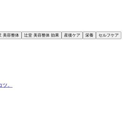
沢 美容整体
辻堂 美容整体 効果
産後ケア
栄養
セルフケア
コツ。